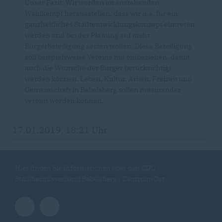
Unser Fazit: Wir werden im anstehenden
Wahlkampf herausstellen, dass wir u.a. für ein
ganzheitliches Stadtentwicklungskonzept eintreten
werden und bei der Planung auf mehr
Bürgerbeteiligung setzen wollen. Diese Beteiligung
soll beispielsweise Vereine mit einbeziehen, damit
auch die Wünsche der Bürger berücksichtigt
werden können. Leben, Kultur, Arbeit, Freizeit und
Gemeinschaft in Babelsberg sollen miteinander
vereint werden können.
17.01.2019, 18:21 Uhr
Hier finden Sie Informationen über den CDU
Stadtbezirksverband Babelsberg / Zentrum-Ost