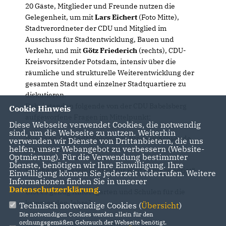
20 Gäste, Mitglieder und Freunde nutzen die
Gelegenheit, um mit
Lars Eichert
(Foto Mitte),
Stadtverordneter der CDU und Mitglied im
Ausschuss für Stadtentwicklung, Bauen und
Verkehr, und mit
Götz Friederic
h
(rechts), CDU-
Kreisvorsitzender Potsdam, intensiv über die
räumliche und strukturelle Weiterentwicklung der
gesamten Stadt und einzelner Stadtquartiere zu
diskutieren.
Dabei standen folgende von der CDU Babelsberg
Cookie Hinweis
aufgeworfene Fragen im Mittelpunkt:
Diese Webseite verwendet Cookies, die notwendig
sind, um die Webseite zu nutzen. Weiterhin
Wie kann die Stadt Wohnraum für die wachsende
verwenden wir Dienste von Drittanbietern, die uns
helfen, unser Webangebot zu verbessern (Website-
Einwohnerschaft schaffen?
Optmierung). Für die Verwendung bestimmter
Dienste, benötigen wir Ihre Einwilligung. Ihre
Welche Verkehrsinfrastruktur wird dafür benötigt?
Einwilligung können Sie jederzeit widerrufen. Weitere
Informationen finden Sie in unserer
Datenschutzerklärung
.
Gibt es genug Kindergärten und Schulen für die
kommenden Jahre?
Technisch notwendige Cookies (
Übersicht
)
Die notwendigen Cookies werden allein für den
ordnungsgemäßen Gebrauch der Webseite benötigt.
Wie sieht es mit Freizeitaktivitäten aus?