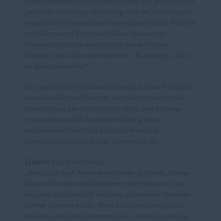
herum verpassen will.
Was für die Stadt gilt, gilt auch und
gerade für Babelsberg. Babelsberg ist dabei herausragend
eingebettet in ein sensationell einmaliges Umfeld: Welterbe
mit Weberviertel, Park und Schloss, Medienstadt,
Universität mit dem einzigartigen Hasso Plattner
Standort und vitales Sportzentrum – Babelsberg, 14482,
da steckt so viel drin!“
Es wurde in der Diskussion deutlich, dass Potsdam
ein einheitliches Konzept, ein Masterplan für die
Entwicklung der Stadtbezirke fehlt, was für eine
vorausschauende Stadtentwicklung einer
wachsenden Stadt mit nur noch wenigen
Entwicklungsflächen aber notwendig ist.
Eichert
führte dazu aus:
Den Zuzug nach Potsdam regulieren zu können, ist eine
Illusion. So schön und lebenswert wie Potsdam ist, muss
uns auch nicht wirklich wundern, dass so viele Menschen
hierher kommen wollen. Wenn wir diese hohe Qualität
erhalten oder noch verbessern wollen, reicht es nicht aus,