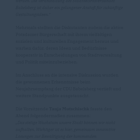
werden. Die Veranstaltung des Stadtbezirksverbandes
Babelsberg ist daher ein gelungener Anstoß für zukünftige
Gestaltungsideen.“
Mehrmals stellten die Diskutanten zudem die aktive
Potsdamer Bürgerschaft mit ihrem vielfältigen
sozialen und kulturellen Engagement heraus und
warben dafür, deren Ideen und Bedürfnisse
kooperativ in Entscheidungen von Stadtverwaltung
und Politik miteinzubeziehen.
Im Anschluss an die intensive Diskussion wurden
die gewonnenen Erkenntnisse beim
Neujahrsempfang der CDU Babelsberg vertieft und
weitere Standpunkte ausgetauscht.
Die Vorsitzende
Tanja Mutschischk
fasste den
Abend folgendermaßen zusammen:
Das stetige Wachstum unsere Stadt können wir nicht
aufhalten. Wichtiger ist es hier, gemeinsam innovative
Lösungen zur Bewältigung der kommenden