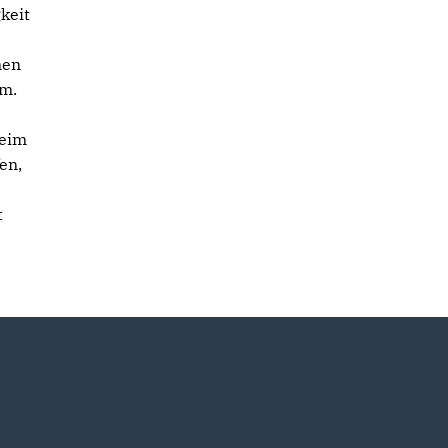
keit
nen
um.
heim
en,
t