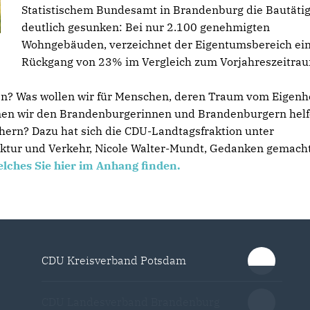
Statistischem Bundesamt in Brandenburg die Bautätig
deutlich gesunken: Bei nur 2.100 genehmigten
Wohngebäuden, verzeichnet der Eigentumsbereich ei
Rückgang von 23% im Vergleich zum Vorjahreszeitra
en? Was wollen wir für Menschen, deren Traum vom Eigen
nnen wir den Brandenburgerinnen und Brandenburgern helf
chern? Dazu hat sich die CDU-Landtagsfraktion unter
ruktur und Verkehr, Nicole Walter-Mundt, Gedanken gemach
lches Sie hier im Anhang finden.
CDU Kreisverband Potsdam
CDU Landesverband Brandenburg