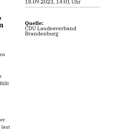
18.09.2023, 14:01 Uhr
e
Quelle:
n
CDU Landesverband
Brandenburg
den
e
üllt
mer
 laut