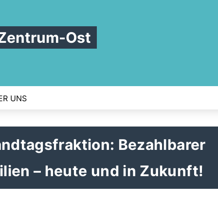
Zentrum-Ost
ER UNS
andtagsfraktion: Bezahlbarer
ien – heute und in Zukunft!