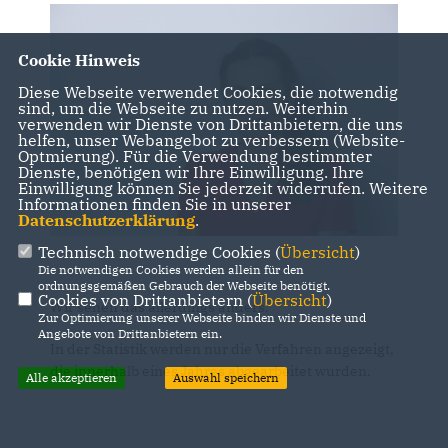
Cookie Hinweis
Diese Webseite verwendet Cookies, die notwendig
sind, um die Webseite zu nutzen. Weiterhin
verwenden wir Dienste von Drittanbietern, die uns
helfen, unser Webangebot zu verbessern (Website-
Optmierung). Für die Verwendung bestimmter
Dienste, benötigen wir Ihre Einwilligung. Ihre
Einwilligung können Sie jederzeit widerrufen. Weitere
Informationen finden Sie in unserer
Datenschutzerklärung
.
Technisch notwendige Cookies (
Übersicht
)
Die notwendigen Cookies werden allein für den
ordnungsgemäßen Gebrauch der Webseite benötigt.
Cookies von Drittanbietern (
Übersicht
)
Wir sehen das allerdings anders.
Zur Optimierung unserer Webseite binden wir Dienste und
Angebote von Drittanbietern ein.
In der Statistik werden nur die Verfahren angezeigt,
die innerhalb eines Jahres abgearbeitet wurden.
Alle akzeptieren
Auswahl speichern