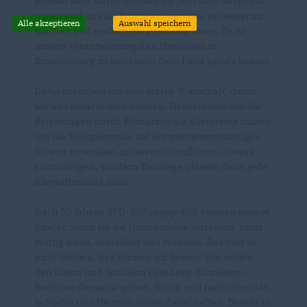
Heimat sein. Dafür müssen wir jetzt aufs Gaspedal
treten und uns als Politik anstrengen, es besser zu
Alle akzeptieren
Auswahl speichern
machen und endlich die Probleme lösen. Es ist
unsere Verantwortung den Menschen in
Brandenburg zu beweisen: Dein Land kann's besser.
Dafür brauchen wir eine starke Wirtschaft, damit
wir uns mehr leisten können. Deshalb müssen die
Belastungen durch Bürokratie als allererstes runter.
Um die Energiepreise auf ein wettbewerbsfähiges
Niveau zu senken, müssen wir aufhören, überall
auszusteigen, sondern Einstiege planen, denn jede
Kilowattstunde zählt.
Nach 30 Jahren SPD-Bildungspolitik können unsere
Kinder, wenn sie die Grundschule verlassen, nicht
richtig lesen, schreiben und rechnen. Das darf so
nicht bleiben, das können wir besser: Wir wollen
den Eltern und Schülern eine Lese-Schreiben-
Rechnen-Garantie geben. Noten und mehr Stunden
in Mathe und Deutsch sollen dabei helfen. Bereits in