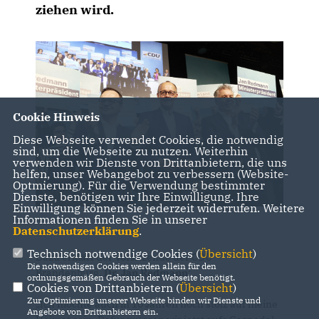
ziehen wird.
Cookie Hinweis
Diese Webseite verwendet Cookies, die notwendig
sind, um die Webseite zu nutzen. Weiterhin
verwenden wir Dienste von Drittanbietern, die uns
helfen, unser Webangebot zu verbessern (Website-
Optmierung). Für die Verwendung bestimmter
Dienste, benötigen wir Ihre Einwilligung. Ihre
Einwilligung können Sie jederzeit widerrufen. Weitere
Informationen finden Sie in unserer
Datenschutzerklärung
.
Technisch notwendige Cookies (
Übersicht
)
Dazu erklärt der Vorsitzende der CDU
Die notwendigen Cookies werden allein für den
Brandenburg,
Dr. Jan Redmann
:
ordnungsgemäßen Gebrauch der Webseite benötigt.
Cookies von Drittanbietern (
Übersicht
)
Zur Optimierung unserer Webseite binden wir Dienste und
Ich möchte auch in 10 Jahren noch stolz auf meine
Angebote von Drittanbietern ein.