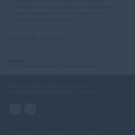
Menschen führen. Es darf nicht der Eindruck
entstehen, dass hier geopolitische Entwicklungen
genutzt werden, um Verbraucherinnen und
Verbraucher auszunehmen.“
11.03.2026, 15:19 Uhr
Quelle:
CDU Landesverband Brandenburg
Hier finden Sie Informationen über den CDU
Stadtbezirksverband Babelsberg / Zentrum-Ost
IMPRESSUM
DATENSCHUTZ
KONTAKT