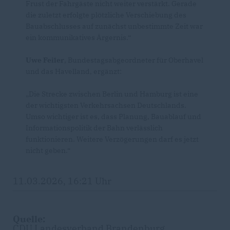
Frust der Fahrgäste nicht weiter verstärkt. Gerade
die zuletzt erfolgte plötzliche Verschiebung des
Bauabschlusses auf zunächst unbestimmte Zeit war
ein kommunikatives Ärgernis.“
Uwe Feiler
, Bundestagsabgeordneter für Oberhavel
und das Havelland, ergänzt:
Die Strecke zwischen Berlin und Hamburg ist eine
der wichtigsten Verkehrsachsen Deutschlands.
Umso wichtiger ist es, dass Planung, Bauablauf und
Informationspolitik der Bahn verlässlich
funktionieren. Weitere Verzögerungen darf es jetzt
nicht geben.“
11.03.2026, 16:21 Uhr
Quelle:
CDU Landesverband Brandenburg