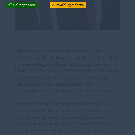
Alle akzeptieren
Auswahl speichern
Die Verzögerung bei der Fertigstellung der
Bahnstrecke Berlin–Hamburg ist für die Menschen
in unserer Region äußerst unglücklich. Gerade
Städte wie Wittenberge sind während der Bauphase
vom ICE-Fernverkehr abgeschnitten – das belastet
Pendlerinnen und Pendler ebenso wie
Unternehmen und den Tourismus in der Prignitz.
Natürlich kann ein harter Winter Bauarbeiten
erschweren. Gleichzeitig darf die Witterung nicht
für jede Verzögerung als Erklärung herhalten.
Entscheidend ist jetzt, dass die Deutsche Bahn
transparent und frühzeitig kommuniziert und den